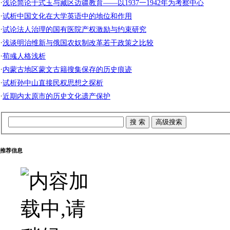
·
浅论简论于式玉与藏区边疆教育——以1937一1942年为考察中心
·
试析中国文化在大学英语中的地位和作用
·
试论法人治理的国有医院产权激励与约束研究
·
浅谈明治维新与俄国农奴制改革若干政策之比较
·
荀彧人格浅析
·
内蒙古地区蒙文古籍搜集保存的历史痕迹
·
试析孙中山直接民权思想之探析
·
近期内太原市的历史文化遗产保护
推荐信息