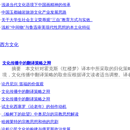
·
浅谈当代文化语境下中国画精神的传承
·
中国玉都岫岩旅游文化产业发展思路
·
关于大学生社会主义荣辱观“三自”教育方式与实效..
·
浅析“中间物”与鲁迅审美现代性思想的本土化特征
西方文化
文化传播中的翻译策略之辩
摘要 本文针对霍克斯《红楼梦》译本中所采取的归化策略
境，文化传播中翻译策略的取舍应根据译文读者适当调整。译者
·
论丹尼尔·笛福的价值观
·
文化传播中的翻译策略之辩
·
文化传播中的翻译策略之辩
·
试主化西塞罗《论老年》的创作动机
·
《榆树下的欲望》中奥尼尔的宗教思想解读
·
哈姆莱特的宗教思想和他的悲剧
·
论析公民文化的构建与俄罗斯政治发展