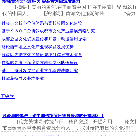
增强黄河文化影响力 提高黄河旅游发展力
【摘要】美丽的黄河,在美丽着中国,也在美丽着世界,就
代的中国人。 【关键词】黄河文化旅游郑州 “奋力实
·
社会主义核心价值体系与高校校园文化建设
·
基于ＳＷＯＴ分析的成都市文化产业发展策略研究
·
成都旅游文化资源宣传和开发中动漫运用探索
·
略论西部地区文化产业现状及发展优势
·
浅议以先进文化的价值观统领信息技术教育
·
在战略高度上深度探索群众文化队伍建设
·
基于可持续发展的企业文化管理战略研究
·
杜鹃花特性及栽培探究
历史学
浅谈与时俱进：论中国传统节日德育资源的开掘和利用
[论文关键词]传统节日 德育资源 开掘利用 [论文
节日蕴含的重要德育资源分析入手，探讨传统节日的文化特征，