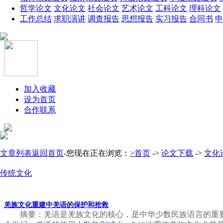
哲学论文
文化论文
社会论文
艺术论文
工科论文
理科论文
工作总结
求职演讲
调查报告
思想报告
实习报告
合同书
申
加入收藏
设为首页
合作联系
文章列表
返回首页
-您现在正在浏览：
>首页
->
论文下载
->
文化
传统文化
羌族文化重建中羌语的保护和抢救
摘要：羌语是羌族文化的核心，是中华少数民族语言的重