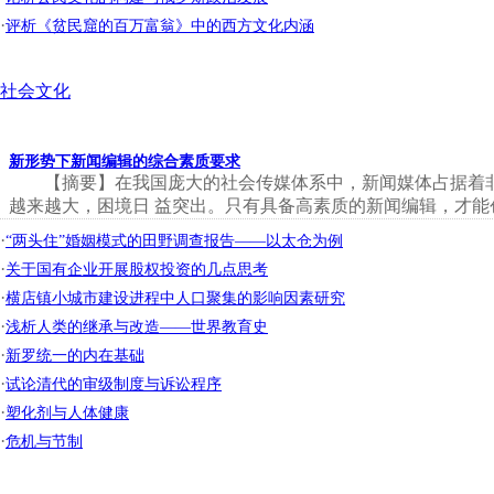
·
评析《贫民窟的百万富翁》中的西方文化内涵
社会文化
新形势下新闻编辑的综合素质要求
【摘要】在我国庞大的社会传媒体系中，新闻媒体占据着
越来越大，困境日 益突出。只有具备高素质的新闻编辑，才能创
·
“两头住”婚姻模式的田野调查报告——以太仓为例
·
关于国有企业开展股权投资的几点思考
·
横店镇小城市建设进程中人口聚集的影响因素研究
·
浅析人类的继承与改造——世界教育史
·
新罗统一的内在基础
·
试论清代的审级制度与诉讼程序
·
塑化剂与人体健康
·
危机与节制