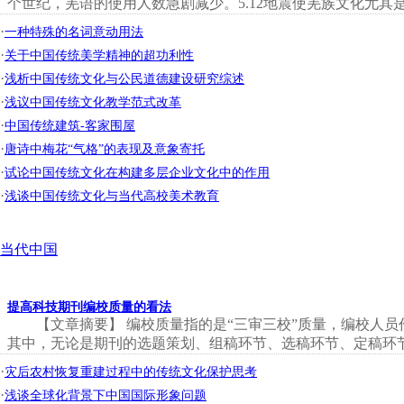
个世纪，羌语的使用人数急剧减少。5.12地震使羌族文化尤其是
·
一种特殊的名词意动用法
·
关于中国传统美学精神的超功利性
·
浅析中国传统文化与公民道德建设研究综述
·
浅议中国传统文化教学范式改革
·
中国传统建筑-客家围屋
·
唐诗中梅花“气格”的表现及意象寄托
·
试论中国传统文化在构建多层企业文化中的作用
·
浅谈中国传统文化与当代高校美术教育
当代中国
提高科技期刊编校质量的看法
【文章摘要】 编校质量指的是“三审三校”质量，编校人
其中，无论是期刊的选题策划、组稿环节、选稿环节、定稿环节 
·
灾后农村恢复重建过程中的传统文化保护思考
·
浅谈全球化背景下中国国际形象问题