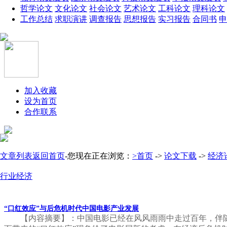
哲学论文
文化论文
社会论文
艺术论文
工科论文
理科论文
工作总结
求职演讲
调查报告
思想报告
实习报告
合同书
申
加入收藏
设为首页
合作联系
文章列表
返回首页
-您现在正在浏览：
>首页
->
论文下载
->
经济
行业经济
“口红效应”与后危机时代中国电影产业发展
【内容摘要】：中国电影已经在风风雨雨中走过百年，伴