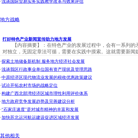
·
浅谈国际贸易实务实践教学改革与效果评估
地方战略
打好特色产业新闻宣传助力地方发展
【内容摘要】：在特色产业的发展过程中，会有一系列的
对独立，无固定章法可循，需要在实践中摸索。这就需要新闻媒
·
探索土地储备新机制 服务地方经济社会发展
·
浅谈我区行政事业单位国有资产现状及管理思路
·
中原经济区现代物流业发展的税收优惠政策建议
·
试论开拓农村市场的战略定位
·
构建广西北部湾经济区城市理性利用评价体系
·
地方政府竞争发展趋势及完善建议分析
·
“石家庄速度”是对城市精神的丰富和发展
·
加快苏北运河航运建设促进区域经济发展
其他相关