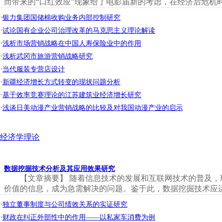
而带来的“口红效应”现象给了电影届新的考虑，在经济后危机时
·
银力集团国储棉收购业务内部控制研究
·
试论国有企业公司治理改革的马克思主义理论解读
·
浅析市场营销战略在中国人寿保险业中的作用
·
浅析武冈市旅游营销战略研究
·
当代服装专营店设计
·
新疆经济增长方式转变的现状问题分析
·
基于效率竞赛理论的江苏建筑业经济增长研究
·
浅谈日美动漫产业营销战略的比较及对我国动漫产业的启示
经济学理论
数据挖掘技术分析及其应用效果研究
【文章摘要】 随着信息技术的发展和互联网技术的普及
价值的信息，成为急需解决的问题。鉴于此，数据挖掘技术应运
·
独立董事制度与公司绩效关系的实证研究
·
财政在纠正外部性中的作用——以私家车消费为例