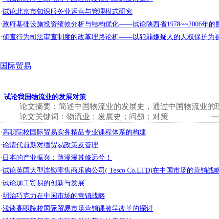
·
试论北京市知识服务业运营与管理模式研究
·
政府基础设施投资绩效分析与结构优化——试论陕西省1978~~2006年的
·
侦查行为司法审查制度的改革理路论析——以犯罪嫌疑人的人权保护为
国际贸易
试论我国物流业的发展对策
论文摘要：简述中国物流业的发展史，通过中国物流业的
论文关键词：物流业；发展史；问题；对策 一、
·
高职院校国际贸易实务精品专业课程体系的构建
·
论清代前期对缅贸易政策及管理
·
日本的产业振兴：路漫漫其修远兮！
·
试论英国大型连锁零售商乐购公司( Tesco Co.LTD)在中国市场的营销战
·
试论加工贸易的创新与发展
·
明治巧克力在中国市场的营销战略
·
浅谈高职院校国际贸易市场营销课教学改革的探讨