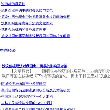
·
论商标的显著性
·
浅析企业并购中的财务风险与防范
·
简论住房公积金贷款风险准备金提取问题分析
·
浅析影响国际商务交流的文化因素
·
试析金融机构的业务及管理费
·
简论从国债票面利率浅析我国的国债机制问题
中国经济
浅议低碳经济对我国出口贸易的影响及对策
【文章摘要】 随着世界经济的快速发展，世界的环境
欧日等国在低碳经济下y场环境的变化，提出了我国应对低碳经济
·
区域经济与物流产业发展研究
·
美洲自由贸易区的进展现状分析及其对策研究
·
中国本土品牌营销的下一个大泡泡
·
吉林省民营经济发展的SWOT探讨
·
《浅谈经济全球化对中国经济发展的影响及对策》