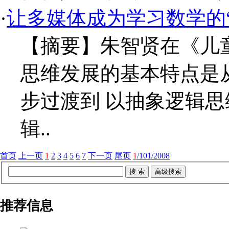
·
让多媒体成为学习数学的“
【摘要】朱智贤在《儿
思维发展的基本特点是
步过渡到 以抽象逻辑
辑..
首页
上一页
1
2
3
4
5
6
7
下一页
尾页
1
/101/2008
推荐信息