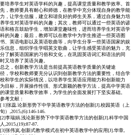
要培养学生对英语学科的兴趣，提高课堂质量和教学效率。首
先，教师要具有耐心和师德，在教学中充分体现自身的教学能
力，让学生信服，建立和谐良好的师生关系，通过自身魅力培
养学生对英语学科的兴趣；其次，教师可以通过一些英语的谚
语和格言鼓励学生，增加课堂趣味性，进而培养学生对英语学
科的兴趣；最后，教师可以在教学中为学生推进一些英语图
书、英语电影以及英语歌曲等，向学生分享一些英语国家的娱
乐信息，组织学生学唱英文歌曲，让学生感受英语的魅力，充
分了解英语国家的习俗和文化，在巩固英语词汇和语法的同
时又培养了英语兴趣。
总之，创新教学方法是当前提高英语教学质量的关键途
径，学校和教师要充分认识到创新教学方法的重要性，结合学
校和学生的实际情况，以培养学生英语应用能力和创新能力
为目标，开展操作性强、形式新颖的教学方法，提高中学英语
的课堂质量和教学效率，为学生的全面发展打下坚实基础。
参考文献：
[ 1]张蕊.论新形势下中学英语教学方法的创新[J].校园英语（上
旬）,2015,(6):146-146.
[2]李瑞娟.浅论新形势下中学英语教学方法的创新[J].科学中国
人,2015,(19):87-87.
[3]张伟岚.创新式教学模式在初中英语教学中的应用[J].华章,