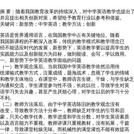
摘 要：随着我国教育改革的持续深入，对中学英语教学也提出
并且提出相关创新对策，希望给予教育行业以参考和借鉴。
关键词：新形势；中学英语；教学方法；创新
英语是世界通用语言，在我国教学中占有关键地位。随着
我国新课程的不断深入改革，传统的教学模式和教学理念已
经不能适应时代的发展，新形势下，英语教学要以提高学生的
实践能力以及创新能力为目标，做到能读、会写，学以致用。
一、新形势下中学英语教学面临的问题
（一）教学观念落后。当前我国中学英语教学依然沿用传
统灌输式教学方式，注重成绩，题海战术，忽视了学生的情绪
和教学主体地位，在课堂中，教师语言生硬、干燥，与学生缺乏
沟通和交流，学生课堂参与性不强，长此以往，导致学生对英
语学习失去兴趣，甚至产生厌烦心理，对学生以后的学习十分
不利。
（二）教师方法落后。由于中学英语陈旧的教学观念没有
改变，导致教学方法十分单一，教师缺乏对学生的引导和启
蒙，只关心教学任务、教学进度和学生分数，对学生英语素质
以及语言能力不重视。教师讲课只重视教材，没有拓展，千篇
一律，导致课堂枯燥无味。而机械性的满堂灌也不能有效提高