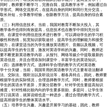
同时，教师要不断学习，完善自我，提高教学水平，例如通过自
学形式、网络交流形式，在提高自身的同时和同行充分交流，
取长补短，分享教学经验，创新教学方法，提高自身的综合素
质。
（三）利用信息技术。当前，我国对教育不断加大投入，其
教学条件也得到有效提高，信息技术也在教学中得到充分应
用。在课堂中利用信息技术进行教学，可以调动学生的学习积
极性和热情，拓宽知识获取途径，提高学生的理解能力和接受
能力，在课堂适当的为学生播放英语图片、音频以及视频，可
以提高学生的专注度，激发对英语学科的兴趣。同时，教师还
要不断更新英语教学内容，从报刊、网络等媒介中提取最新的
英语信息，并且合理添加到课堂中，丰富学生的英语知识。
（四）选择教学方式。选择科学合理的教学方式对英语教
学十分关键，当前，我国常用的英语教学方式主要有语法翻译
法、交际法、视听法以及听说法等，都各具特点，因此，教师要
根据学生的实际情况，合理选择教学方式。同时，教师要根据
学生的英语水平差异，开展分层教学，针对学优生要提高知识
难度，针对性格比较内向的学生要多鼓励、多提问，让学生张
开口说英语，就算说错也是一种进步，通过合理的教学方式，
提高班级学生的整体英语水平。
（五）培养学生兴趣。兴趣是开展学习的基础，因此，教师