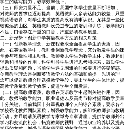
学生的读写能力，教学效率低下。
（三）师资力量不足。当前，我国中学学生数量不断增加，
对教师的要求也逐渐提高，英语教师大多表达能力较差，只重
视英语教育，对学生素质的提高没有清晰认识。尤其是一些比
较偏远的山区，英语教师没受过专业的培训和训练，教学能力
不足，口语存在严重的口音，严重影响教学质量。
二、新形势下创新中学英语教学方法的相关对策
（一）创新教学理念。新课程要求全面提高学生的素质，因
此，在英语教学中，教师要创新教学理念，充分激发学生的课
堂参与积极性和主动性。教师要以学生为教学主体，教师起到
辅助和指导的作用，科学引导学生进行思考和探索，鼓励学生
提出质疑和问题，当前学生遇见困难的时候要进行答疑解惑。
创新教学理念是创新英语教学方法的基础和前提，先进的理
念可以促进教师合理选择教学手段，突出学生的主体地位，提
高教学质量和教学效率，促进学生全面发展。
（二）提高教师素质。教师在英语教学中起到关键作用，因
此，教师的教学能力、职业道德以及高尚节操对提高教学质量
十分关键。当前我国十分重视教师个人的综合素质，要求各个
学校强化教师团队素质，增强教学能力，多组织教师参与教研
活动，并且聘请英语教学专家举办专家讲座，提供给教师外出
学习和交流的机会，拓宽教师的视野，通过职业培养以及提高
学历的方式，增强英语教师团队的教学能力，提高业务水平。