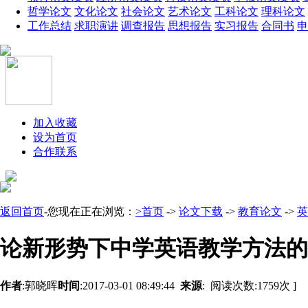
哲学论文
文化论文
社会论文
艺术论文
工科论文
理科论文
工作总结
求职演讲
调查报告
思想报告
实习报告
合同书
申
加入收藏
设为首页
合作联系
返回首页
-您现在正在浏览：
>首页
->
论文下载
->
教育论文
->
英
论新形势下中学英语教学方法的
作者
:郭晓晖
时间
:2017-03-01 08:49:44
来源
:
阅读次数:
1759
次 ]