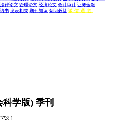
法律论文
管理论文
经济论文
会计审计
证券金融
请书
发表相关
期刊知识
有问必答
诚信通道
科学版) 季刊
737
次 ]