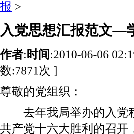
报
>
入党思想汇报范文—
作者
:
时间
:2010-06-06 02:
数:
7871
次 ]
尊敬的党组织：
去年我局举办的入党积
共产党十六大胜利的召开