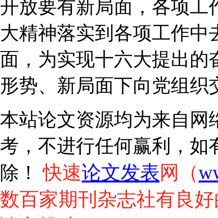
开放要有新局面，各项工
大精神落实到各项工作中
面，为实现十六大提出的
形势、新局面下向党组织
本站论文资源均为来自网
考，不进行任何赢利，如
快速
论文发表
网（
w
除！
数百家期刊杂志社有良好