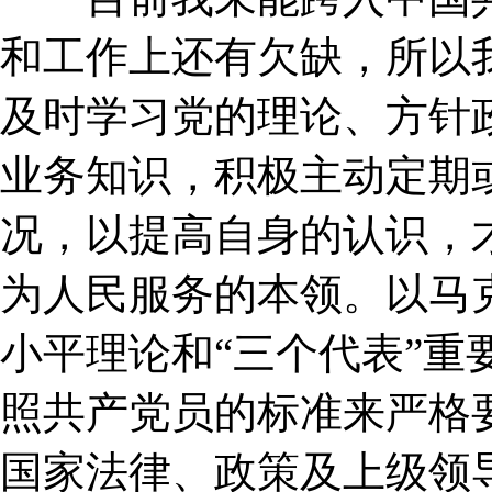
和工作上还有欠缺，所以
及时学习党的理论、方针
业务知识，积极主动定期
况，以提高自身的认识，
为人民服务的本领。以马
小平理论和“三个代表”重
照共产党员的标准来严格
国家法律、政策及上级领