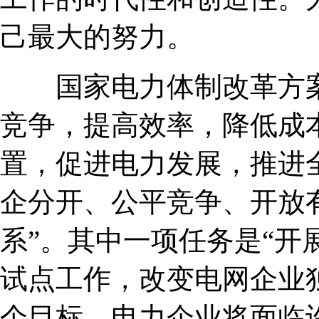
己最大的努力。
国家电力体制改革方案
竞争，提高效率，降低成
置，促进电力发展，推进
企分开、公平竞争、开放
系”。其中一项任务是“开
试点工作，改变电网企业
个目标，电力企业将面临