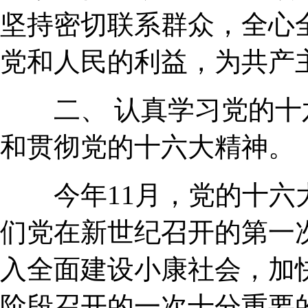
坚持密切联系群众，全心
党和人民的利益，为共产
二、 认真学习党的十
和贯彻党的十六大精神。
今年11月，党的十六大
们党在新世纪召开的第一
入全面建设小康社会，加
阶段召开的一次十分重要