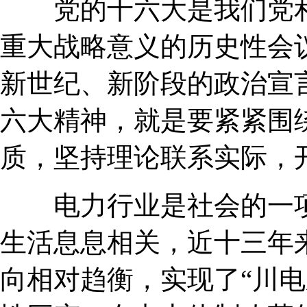
党的十六大是我们党和
重大战略意义的历史性会
新世纪、新阶段的政治宣
六大精神，就是要紧紧围
质，坚持理论联系实际，
电力行业是社会的一项
生活息息相关，近十三年
向相对趋衡，实现了“川电