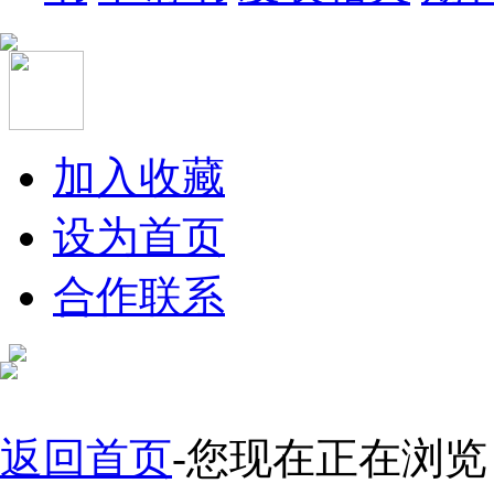
加入收藏
设为首页
合作联系
返回首页
-您现在正在浏览