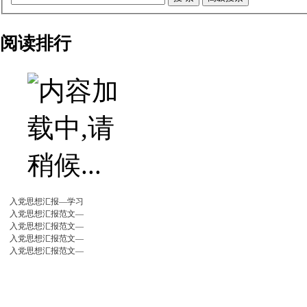
阅读排行
入党思想汇报—学习
入党思想汇报范文—
入党思想汇报范文—
入党思想汇报范文—
入党思想汇报范文—