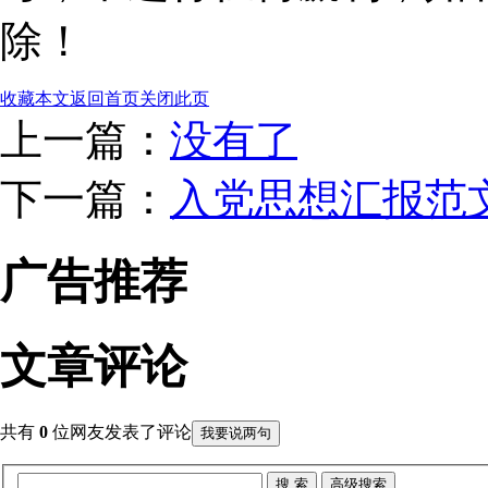
除！
收藏本文
返回首页
关闭此页
上一篇：
没有了
下一篇：
入党思想汇报范
广告推荐
文章评论
共有
0
位网友发表了评论
我要说两句