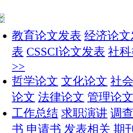
教育论文发表
经济论文
表
CSSCI论文发表
社科
>>
哲学论文
文化论文
社
论文
法律论文
管理论
工作总结
求职演讲
调
书
申请书
发表相关
期